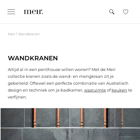
M
e
INDIENEN
e
CLOSE
x
t
p
e
a
n
e
d
/
Meir
Wandkranen
n
/
c
n
o
l
a
l
WANDKRANEN
a
a
p
r
s
Altijd al in een penthouse willen wonen? Met de Meir
d
e
collectie kranen zoals de wand- en mengkraan zit je
e
gebeiteld. Oftewel een perfecte combinatie van Australisch
c
design en techniek om je badkamer,
wasruimte
of
keuken
te
o
verfijnen.
n
t
e
n
t