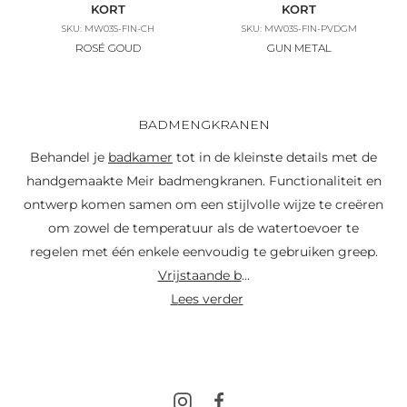
KORT
KORT
SKU: MW03S-FIN-CH
SKU: MW03S-FIN-PVDGM
ROSÉ GOUD
GUN METAL
BADMENGKRANEN
Behandel je
badkamer
tot in de kleinste details met de
handgemaakte Meir badmengkranen. Functionaliteit en
ontwerp komen samen om een stijlvolle wijze te creëren
om zowel de temperatuur als de watertoevoer te
regelen met één enkele eenvoudig te gebruiken greep.
Vrijstaande b
...
lees verder
Instagram
Facebook