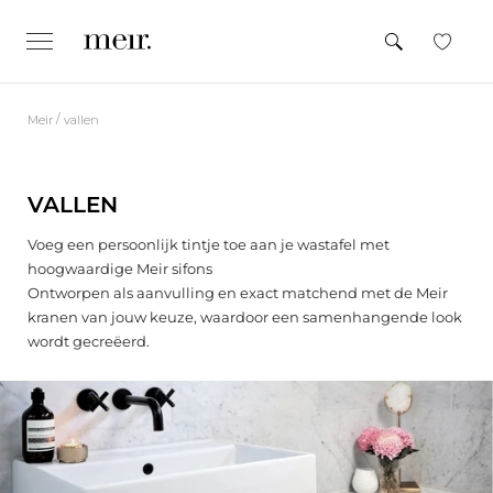
M
e
INDIENEN
e
CLOSE
x
t
p
e
a
n
e
d
/
Meir
vallen
n
/
c
n
o
l
a
l
VALLEN
a
a
p
r
s
Voeg een persoonlijk tintje toe aan je wastafel met
d
e
hoogwaardige Meir sifons
e
Ontworpen als aanvulling en exact matchend met de Meir
c
kranen van jouw keuze, waardoor een samenhangende look
o
wordt gecreëerd.
n
t
e
n
t