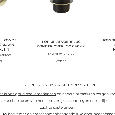
L RONDE
ROND
POP-UP AFVOERPLUG
GKRAAN
ZONDER OVERLOOP 40MM
KLEIN
SKU: MP04-B40-BB
-FIN-BB
R
KOPER
TIJGERBRONS BADKAMERARMATUREN
ger brons goud badkamerkranen
en andere armaturen zorgen vo
kte charme en vormen een sierlijk accent tegen natuurlijke e
zachte pasteltinten.
ai uw badkamer en creëer samenhangende luxe door hedendaag