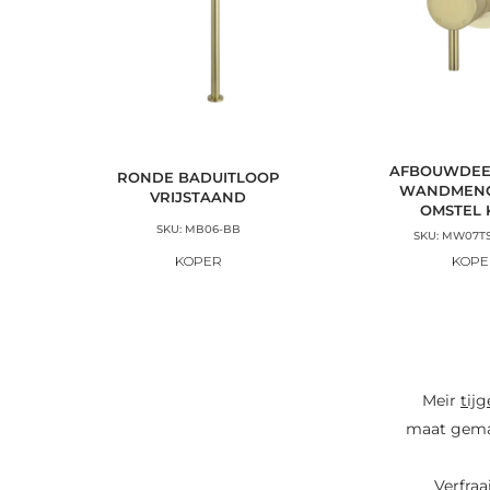
AFBOUWDEE
RONDE BADUITLOOP
WANDMEN
VRIJSTAAND
OMSTEL 
SKU: MB06-BB
SKU: MW07TS
KOPER
KOPE
Meir
tij
maat gemaa
Verfra