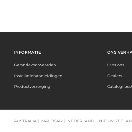
INFORMATIE
ONS VERH
Garantievoorwaarden
Over ons
Installatiehandleidingen
Dealers
Productverzorging
Catalogi bes
AUSTRALIA |
MALEISIÃ« |
NEDERLAND |
NIEUW-ZEELAN