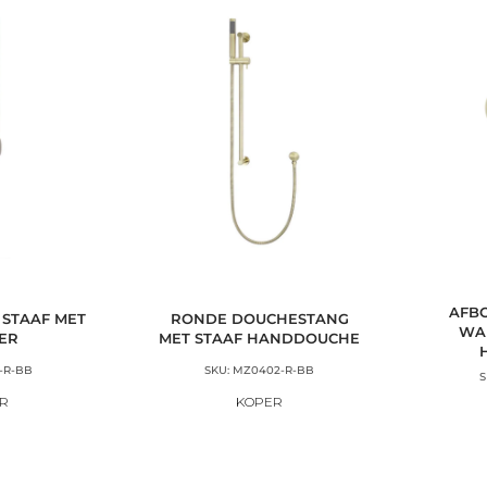
AFB
STAAF MET
RONDE DOUCHESTANG
WA
ER
MET STAAF HANDDOUCHE
-R-BB
SKU: MZ0402-R-BB
S
R
KOPER