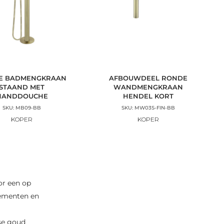
E BADMENGKRAAN
AFBOUWDEEL RONDE
STAAND MET
WANDMENGKRAAN
HANDDOUCHE
HENDEL KORT
SKU: MB09-BB
SKU: MW03S-FIN-BB
KOPER
KOPER
or een op
lementen en
se goud