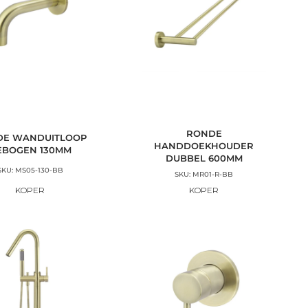
RONDE
DE WANDUITLOOP
HANDDOEKHOUDER
EBOGEN 130MM
DUBBEL 600MM
SKU: MS05-130-BB
SKU: MR01-R-BB
KOPER
KOPER