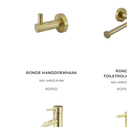
RON
RONDE HANDDOEKHAAK
TOILETRO
SKU: MR03-R-BB
SKU: MR02
KOPER
KOPE