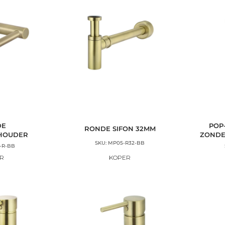
DE
POP
RONDE SIFON 32MM
LHOUDER
ZONDE
SKU: MP05-R32-BB
-R-BB
R
KOPER