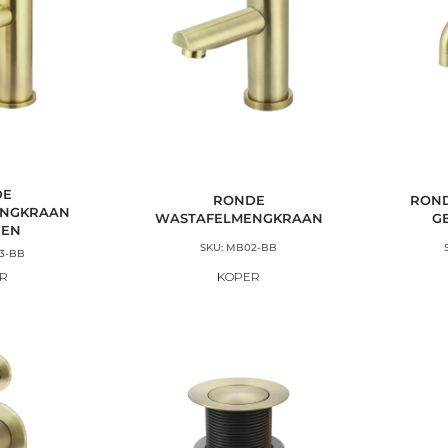
DE
RONDE
RON
ENGKRAAN
WASTAFELMENGKRAAN
G
GEN
SKU: MB02-BB
3-BB
R
KOPER