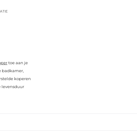
ATIE
oper
toe aan je
je badkamer,
orstelde koperen
e levensduur