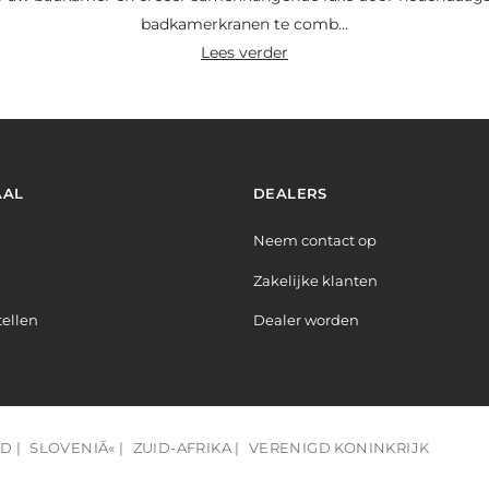
badkamerkranen te comb...
lees verder
AAL
DEALERS
Neem contact op
Zakelijke klanten
tellen
Dealer worden
D |
SLOVENIÃ« |
ZUID-AFRIKA |
VERENIGD KONINKRIJK