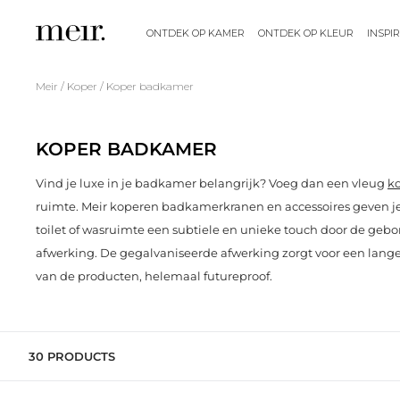
M
e
ONTDEK OP KAMER
ONTDEK OP KLEUR
INSPIR
t
e
/
/
Meir
Koper
Koper badkamer
e
n
KOPER BADKAMER
n
a
Vind je luxe in je badkamer belangrijk? Voeg dan een vleug
k
a
ruimte. Meir koperen badkamerkranen en accessoires geven 
r
toilet of wasruimte een subtiele en unieke touch door de geb
d
afwerking. De gegalvaniseerde afwerking zorgt voor een lang
e
van de producten, helemaal futureproof.
c
o
n
30 PRODUCTS
t
e