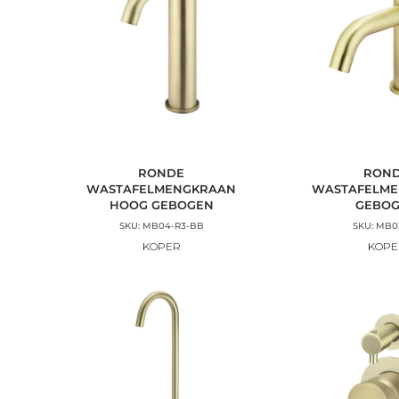
RONDE
RON
WASTAFELMENGKRAAN
WASTAFELM
HOOG GEBOGEN
GEBO
SKU: MB04-R3-BB
SKU: MB0
KOPER
KOPE