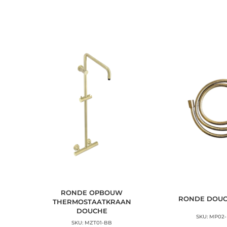
n
t
RONDE OPBOUW
RONDE DOU
THERMOSTAATKRAAN
DOUCHE
SKU: MP02
SKU: MZT01-BB