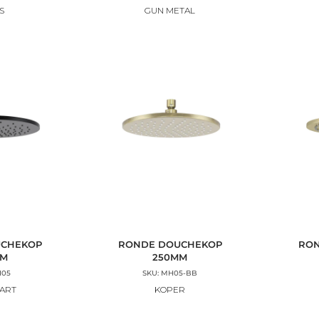
S
GUN METAL
UCHEKOP
RONDE DOUCHEKOP
RON
MM
250MM
H05
SKU: MH05-BB
ART
KOPER