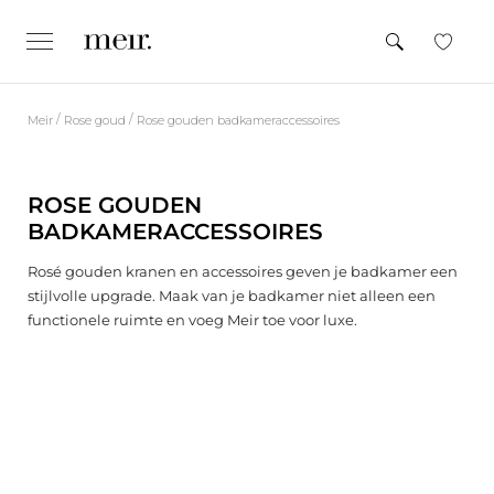
M
e
INDIENEN
e
CLOSE
x
t
p
e
a
n
e
d
/
/
Meir
Rose goud
Rose gouden badkameraccessoires
n
/
c
n
o
l
a
l
ROSE GOUDEN
a
a
p
BADKAMERACCESSOIRES
r
s
d
e
Rosé gouden kranen en accessoires geven je badkamer een
e
stijlvolle upgrade. Maak van je badkamer niet alleen een
c
functionele ruimte en voeg Meir toe voor luxe.
o
n
t
e
n
t